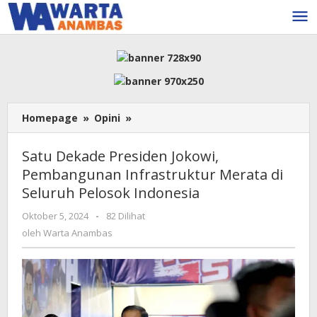
Lewati
ke
konten
Satu
Homepage
»
Opini
»
Dekade
Presiden
Satu Dekade Presiden Jokowi,
Jokowi,
Pembangunan Infrastruktur Merata di
Pembangunan
Seluruh Pelosok Indonesia
Infrastruktur
Merata
oleh
Oktober 5, 2024
-
82 Dilihat
di
Warta
oleh
Warta Anambas
Seluruh
Anambas
Pelosok
Indonesia