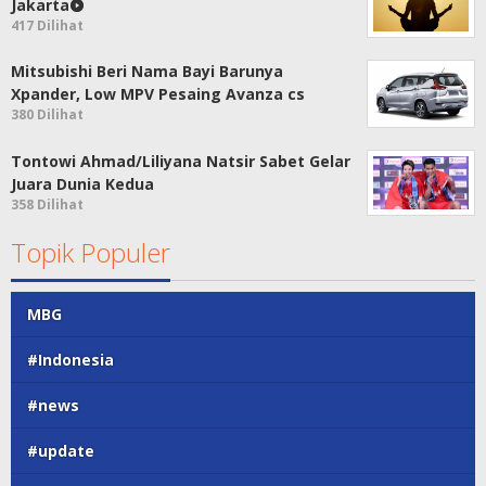
Jakarta
417 Dilihat
Mitsubishi Beri Nama Bayi Barunya
Xpander, Low MPV Pesaing Avanza cs
380 Dilihat
Tontowi Ahmad/Liliyana Natsir Sabet Gelar
Juara Dunia Kedua
358 Dilihat
Topik Populer
MBG
#Indonesia
#news
#update