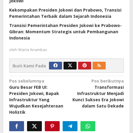
Jokowi
Kekompakan Presiden Jokowi dan Prabowo, Transisi
Pemerintahan Terbaik dalam Sejarah Indonesia
Transisi Pemerintahan Presiden Jokowi ke Prabowo-
Gibran: Momentum Strategis untuk Pembangunan
Indonesia
oleh
Warta Anambas
Ikuti Kami Pada
Navigasi
Pos sebelumnya
Pos berikutnya
Guru Besar FEB UI:
Transformasi
pos
Presiden Jokowi, Bapak
Infrastruktur Menjadi
Infrastruktur Yang
Kunci Sukses Era Jokowi
Wujudkan Kesejahteraan
dalam Satu Dekade
Holistik