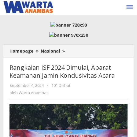
Lewati
ke
konten
Rangkaian
Homepage
»
Nasional
»
ISF
2024
Rangkaian ISF 2024 Dimulai, Aparat
Dimulai,
Keamanan Jamin Kondusivitas Acara
Aparat
Keamanan
oleh
September 4, 2024
-
101 Dilihat
Jamin
Warta
oleh
Warta Anambas
Kondusivitas
Anambas
Acara