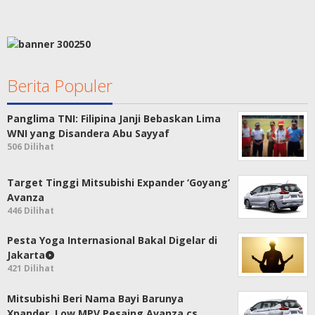
Berita Populer
Panglima TNI: Filipina Janji Bebaskan Lima
WNI yang Disandera Abu Sayyaf
506 Dilihat
Target Tinggi Mitsubishi Expander ‘Goyang’
Avanza
446 Dilihat
Pesta Yoga Internasional Bakal Digelar di
Jakarta
421 Dilihat
Mitsubishi Beri Nama Bayi Barunya
Xpander, Low MPV Pesaing Avanza cs