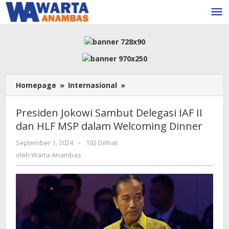
Lewati
ke
konten
Presiden
Homepage
»
Internasional
»
Jokowi
Sambut
Presiden Jokowi Sambut Delegasi IAF II
Delegasi
dan HLF MSP dalam Welcoming Dinner
IAF
II
oleh
September 1, 2024
-
102 Dilihat
dan
Warta
oleh
Warta Anambas
HLF
Anambas
MSP
dalam
Welcoming
Dinner