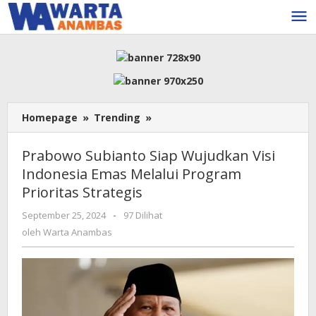
Lewati
ke
konten
Prabowo
Homepage
»
Trending
»
Subianto
Siap
Prabowo Subianto Siap Wujudkan Visi
Wujudkan
Indonesia Emas Melalui Program
Visi
Prioritas Strategis
Indonesia
Emas
oleh
September 25, 2024
-
97 Dilihat
Melalui
Warta
oleh
Warta Anambas
Program
Anambas
Prioritas
Strategis