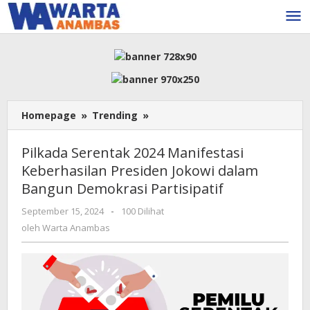
Lewati
ke
konten
Pilkada
Homepage
»
Trending
»
Serentak
2024
Pilkada Serentak 2024 Manifestasi
Manifestasi
Keberhasilan Presiden Jokowi dalam
Keberhasilan
Bangun Demokrasi Partisipatif
Presiden
Jokowi
oleh
September 15, 2024
-
100 Dilihat
dalam
Warta
oleh
Warta Anambas
Bangun
Anambas
Demokrasi
Partisipatif