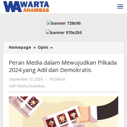
Lewati
ke
konten
Peran
Homepage
»
Opini
»
Media
dalam
Peran Media dalam Mewujudkan Pilkada
Mewujudkan
2024 yang Adil dan Demokratis
Pilkada
2024
oleh
September 12, 2024
-
95 Dilihat
yang
Warta
oleh
Warta Anambas
Adil
Anambas
dan
Demokratis