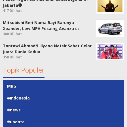
Jakarta
417 Dilihat
Mitsubishi Beri Nama Bayi Barunya
Xpander, Low MPV Pesaing Avanza cs
380 Dilihat
Tontowi Ahmad/Liliyana Natsir Sabet Gelar
Juara Dunia Kedua
358 Dilihat
Topik Populer
MBG
#Indonesia
#news
#update