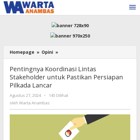
Lewati
ke
konten
Pentingnya
Homepage
»
Opini
»
Koordinasi
Lintas
Pentingnya Koordinasi Lintas
Stakeholder
Stakeholder untuk Pastikan Persiapan
untuk
Pilkada Lancar
Pastikan
Persiapan
oleh
Agustus 27, 2024
-
145 Dilihat
Pilkada
Warta
oleh
Warta Anambas
Lancar
Anambas