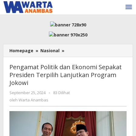
Lewati
ke
konten
Pengamat
Homepage
»
Nasional
»
Politik
dan
Pengamat Politik dan Ekonomi Sepakat
Ekonomi
Presiden Terpilih Lanjutkan Program
Sepakat
Jokowi
Presiden
Terpilih
oleh
September 25, 2024
-
83 Dilihat
Lanjutkan
Warta
oleh
Warta Anambas
Program
Anambas
Jokowi