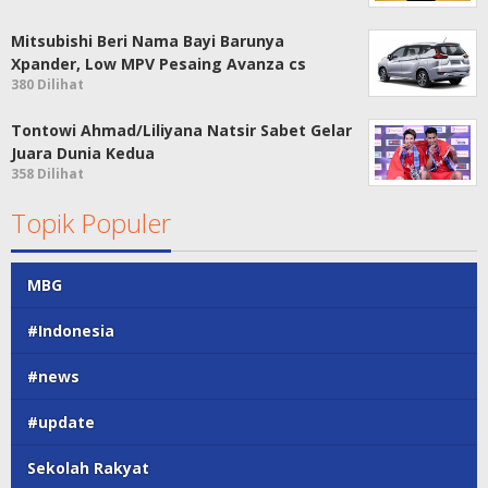
Mitsubishi Beri Nama Bayi Barunya
Xpander, Low MPV Pesaing Avanza cs
380 Dilihat
Tontowi Ahmad/Liliyana Natsir Sabet Gelar
Juara Dunia Kedua
358 Dilihat
Topik Populer
MBG
#Indonesia
#news
#update
Sekolah Rakyat