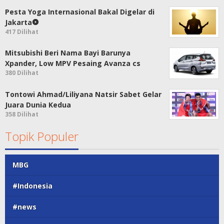
Pesta Yoga Internasional Bakal Digelar di
Jakarta
417 Dilihat
Mitsubishi Beri Nama Bayi Barunya
Xpander, Low MPV Pesaing Avanza cs
380 Dilihat
Tontowi Ahmad/Liliyana Natsir Sabet Gelar
Juara Dunia Kedua
358 Dilihat
Topik Populer
MBG
#Indonesia
#news