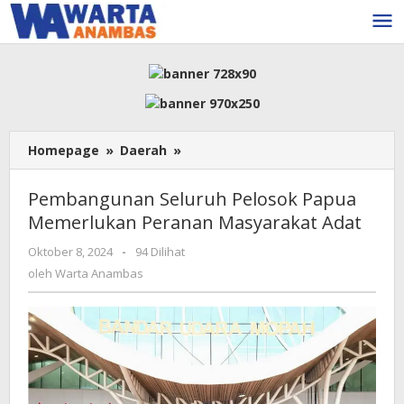
Lewati
ke
konten
Pembangunan
Homepage
»
Daerah
»
Seluruh
Pelosok
Pembangunan Seluruh Pelosok Papua
Papua
Memerlukan Peranan Masyarakat Adat
Memerlukan
Peranan
oleh
Oktober 8, 2024
-
94 Dilihat
Masyarakat
Warta
oleh
Warta Anambas
Adat
Anambas