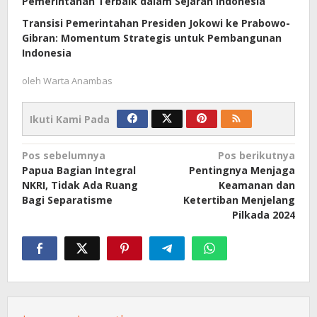
Pemerintahan Terbaik dalam Sejarah Indonesia
Transisi Pemerintahan Presiden Jokowi ke Prabowo-
Gibran: Momentum Strategis untuk Pembangunan
Indonesia
oleh
Warta Anambas
Ikuti Kami Pada
Navigasi
Pos sebelumnya
Pos berikutnya
Papua Bagian Integral
Pentingnya Menjaga
pos
NKRI, Tidak Ada Ruang
Keamanan dan
Bagi Separatisme
Ketertiban Menjelang
Pilkada 2024