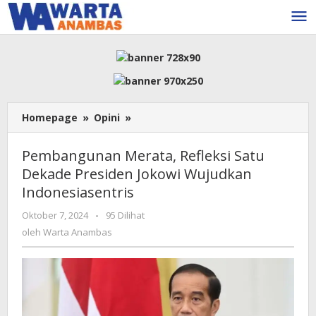
Lewati
ke
konten
Pembangunan
Homepage
»
Opini
»
Merata,
Refleksi
Pembangunan Merata, Refleksi Satu
Satu
Dekade Presiden Jokowi Wujudkan
Dekade
Indonesiasentris
Presiden
Jokowi
oleh
Oktober 7, 2024
-
95 Dilihat
Wujudkan
Warta
oleh
Warta Anambas
Indonesiasentris
Anambas