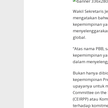
Wakil Sekretaris J
mengatakan bahw
kepemimpinan yan
menyelenggarakan
global.
“Atas nama PBB, 
kepemimpinan yan
dalam menyelengga
Bukan hanya dibi
kepemimpinan Pre
upayanya untuk m
Committee on the I
(CEIRPP) atau Kom
terhadap komitm