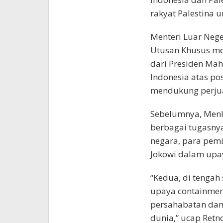
rakyat Palestina 
Menteri Luar Neg
Utusan Khusus me
dari Presiden Ma
Indonesia atas pos
mendukung perjuan
Sebelumnya, Menl
berbagai tugasny
negara, para pem
Jokowi dalam upa
“Kedua, di tengah 
upaya containment
persahabatan dan
dunia,” ucap Retno