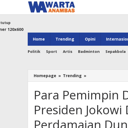
Lewati
ke
konten
tutup
Home
Trending
Opini
Internasio
Politik
Sport
Artis
Badminton
Sepakbola
Para
Homepage
»
Trending
»
Pemimpin
Dunia
Para Pemimpin Du
Apresiasi
Kinerja
Presiden Jokowi
Presiden
Jokowi
Di
Perdamaian Dun
Bidang