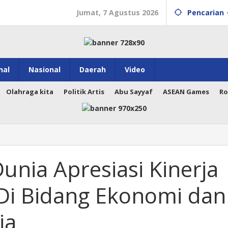
Jumat, 7 Agustus 2026
Pencarian
nal
Nasional
Daerah
Video
Olahraga kita
Politik Artis
Abu Sayyaf
ASEAN Games
Ro
nia Apresiasi Kinerja
 Di Bidang Ekonomi dan
ia