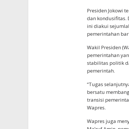
Presiden Jokowi 
dan kondusifitas.
ini diakui sejumla
pemerintahan bar
Wakil Presiden (W
pemerintahan yan
stabilitas politi
pemerintah.
“Tugas selanjutny
bersatu membangu
transisi pemerint
Wapres.
Wapres juga meny
Ma’ruf Amin, pem