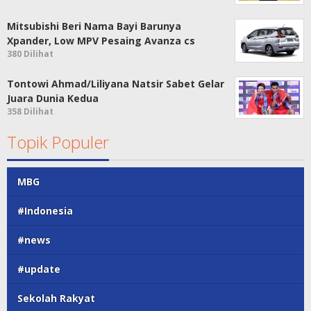
Mitsubishi Beri Nama Bayi Barunya
Xpander, Low MPV Pesaing Avanza cs
380 Dilihat
Tontowi Ahmad/Liliyana Natsir Sabet Gelar
Juara Dunia Kedua
358 Dilihat
Topik Populer
MBG
#Indonesia
#news
#update
Sekolah Rakyat