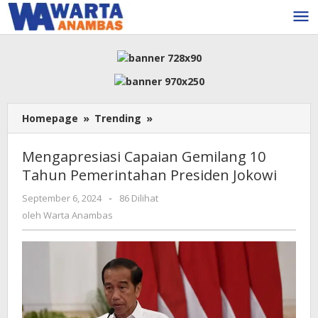
Lewati
ke
konten
Mengapresiasi
Homepage
»
Trending
»
Capaian
Gemilang
Mengapresiasi Capaian Gemilang 10
10
Tahun Pemerintahan Presiden Jokowi
Tahun
Pemerintahan
oleh
September 6, 2024
-
86 Dilihat
Presiden
Warta
oleh
Warta Anambas
Jokowi
Anambas