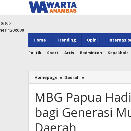
Lewati
ke
konten
tutup
Home
Trending
Opini
Internasio
Politik
Sport
Artis
Badminton
Sepakbola
MBG
Homepage
»
Daerah
»
Papua
Hadirkan
MBG Papua Hadi
Manfaat
Ganda
bagi Generasi M
bagi
Generasi
Muda
Daerah
dan