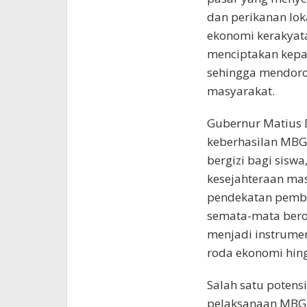
dan perikanan lo
ekonomi kerakyata
menciptakan kepas
sehingga mendoro
masyarakat.
Gubernur Matius 
keberhasilan MBG 
bergizi bagi sisw
kesejahteraan ma
pendekatan pemba
semata-mata beror
menjadi instrum
roda ekonomi hing
Salah satu potens
pelaksanaan MBG 