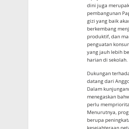
dini juga merupak
pembangunan Pap
gizi yang baik ak
berkembang menja
produktif, dan ma
penguatan konsums
yang jauh lebih 
harian di sekolah.
Dukungan terhada
datang dari Anggo
Dalam kunjungann
menegaskan bahwa
perlu mempriorit
Menurutnya, prog
berupa peningkata
kesejahteraan pet