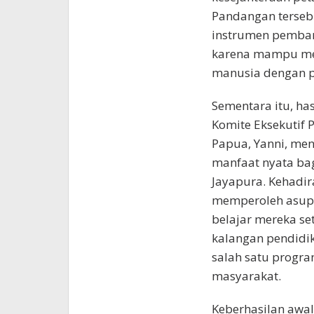
Pandangan terseb
instrumen pemba
karena mampu m
manusia dengan p
Sementara itu, ha
Komite Eksekutif
Papua, Yanni, me
manfaat nyata bag
Jayapura. Kehadi
memperoleh asupa
belajar mereka set
kalangan pendidi
salah satu progr
masyarakat.
Keberhasilan awal