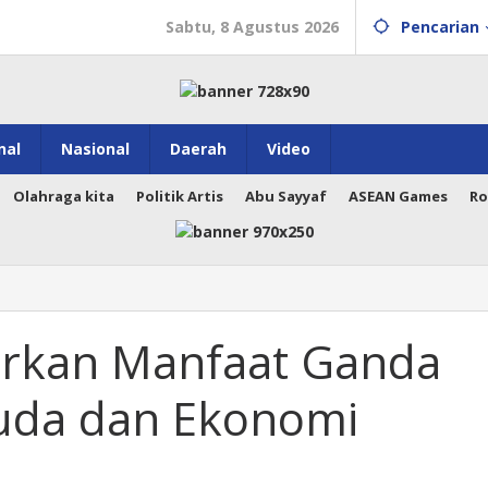
Sabtu, 8 Agustus 2026
Pencarian
nal
Nasional
Daerah
Video
Olahraga kita
Politik Artis
Abu Sayyaf
ASEAN Games
Ro
rkan Manfaat Ganda
uda dan Ekonomi