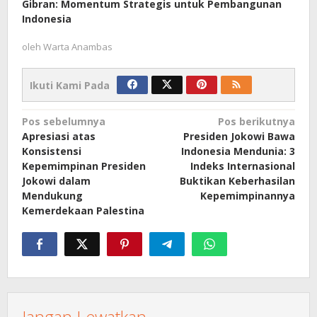
Gibran: Momentum Strategis untuk Pembangunan
Indonesia
oleh
Warta Anambas
Ikuti Kami Pada
Navigasi
Pos sebelumnya
Pos berikutnya
Apresiasi atas
Presiden Jokowi Bawa
pos
Konsistensi
Indonesia Mendunia: 3
Kepemimpinan Presiden
Indeks Internasional
Jokowi dalam
Buktikan Keberhasilan
Mendukung
Kepemimpinannya
Kemerdekaan Palestina
Jangan Lewatkan