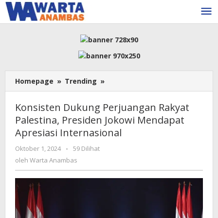
Lewati
ke
konten
Konsisten
Homepage
»
Trending
»
Dukung
Perjuangan
Konsisten Dukung Perjuangan Rakyat
Rakyat
Palestina, Presiden Jokowi Mendapat
Palestina,
Apresiasi Internasional
Presiden
Jokowi
oleh
Oktober 1, 2024
-
59 Dilihat
Mendapat
Warta
oleh
Warta Anambas
Apresiasi
Anambas
Internasional