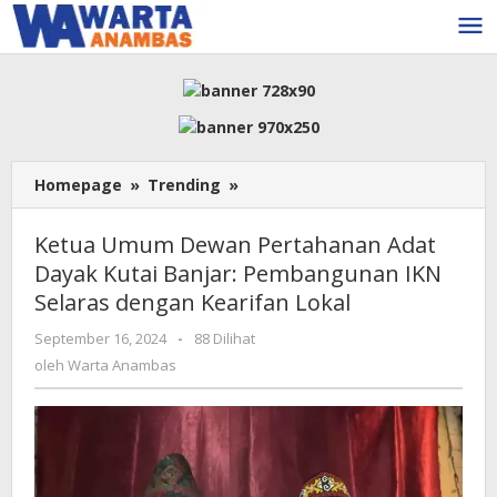
Lewati
ke
konten
Ketua
Homepage
»
Trending
»
Umum
Dewan
Ketua Umum Dewan Pertahanan Adat
Pertahanan
Dayak Kutai Banjar: Pembangunan IKN
Adat
Selaras dengan Kearifan Lokal
Dayak
Kutai
oleh
September 16, 2024
-
88 Dilihat
Banjar:
Warta
oleh
Warta Anambas
Pembangunan
Anambas
IKN
Selaras
dengan
Kearifan
Lokal