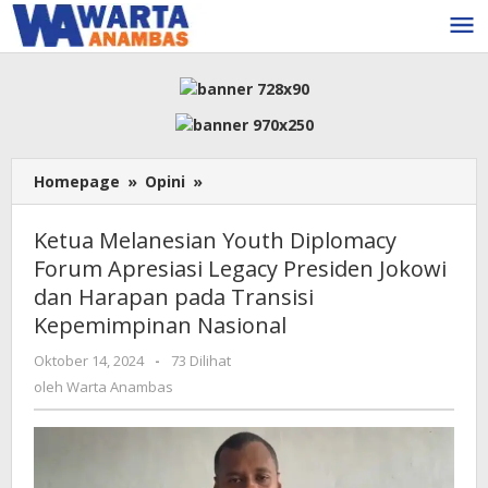
Lewati
ke
konten
Ketua
Homepage
»
Opini
»
Melanesian
Youth
Ketua Melanesian Youth Diplomacy
Diplomacy
Forum Apresiasi Legacy Presiden Jokowi
Forum
dan Harapan pada Transisi
Apresiasi
Legacy
Kepemimpinan Nasional
Presiden
oleh
Oktober 14, 2024
-
73 Dilihat
Jokowi
Warta
dan
oleh
Warta Anambas
Anambas
Harapan
pada
Transisi
Kepemimpinan