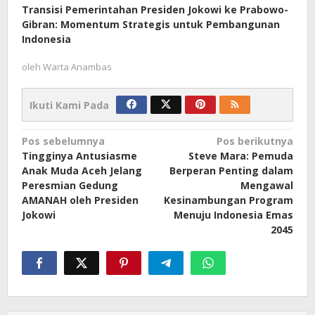
Transisi Pemerintahan Presiden Jokowi ke Prabowo-
Gibran: Momentum Strategis untuk Pembangunan
Indonesia
oleh
Warta Anambas
Ikuti Kami Pada
Navigasi
Pos sebelumnya
Pos berikutnya
Tingginya Antusiasme
Steve Mara: Pemuda
pos
Anak Muda Aceh Jelang
Berperan Penting dalam
Peresmian Gedung
Mengawal
AMANAH oleh Presiden
Kesinambungan Program
Jokowi
Menuju Indonesia Emas
2045