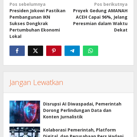
Navigasi
Pos sebelumnya
Pos berikutnya
Presiden Jokowi Pastikan
Proyek Gedung AMANAH
pos
Pembangunan IKN
ACEH Capai 96%, Jelang
Sukses Dongkrak
Peresmian dalam Waktu
Pertumbuhan Ekonomi
Dekat
Lokal
Jangan Lewatkan
Disrupsi AI Diwaspadai, Pemerintah
Dorong Perlindungan Data dan
Konten Jurnalistik
Kolaborasi Pemerintah, Platform
Digital, dan Perusahaan Pers Hadapi