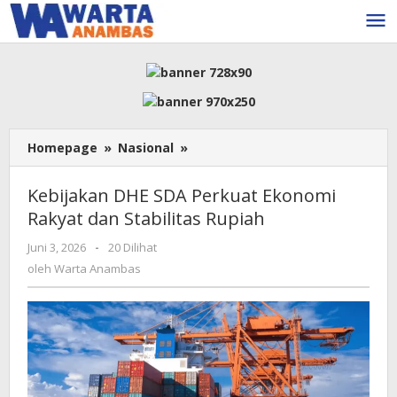
Lewati
ke
konten
Kebijakan
Homepage
»
Nasional
»
DHE
SDA
Kebijakan DHE SDA Perkuat Ekonomi
Perkuat
Rakyat dan Stabilitas Rupiah
Ekonomi
Rakyat
oleh
Juni 3, 2026
-
20 Dilihat
dan
Warta
oleh
Warta Anambas
Stabilitas
Anambas
Rupiah