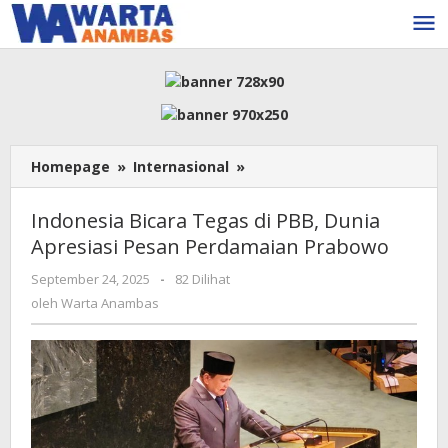
Lewati
ke
konten
Indonesia
Homepage
»
Internasional
»
Bicara
Tegas
Indonesia Bicara Tegas di PBB, Dunia
di
Apresiasi Pesan Perdamaian Prabowo
PBB,
Dunia
oleh
September 24, 2025
-
82 Dilihat
Apresiasi
Warta
oleh
Warta Anambas
Pesan
Anambas
Perdamaian
Prabowo