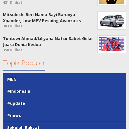
421 Dilihat
Mitsubishi Beri Nama Bayi Barunya
Xpander, Low MPV Pesaing Avanza cs
383 Dilihat
Tontowi Ahmad/Liliyana Natsir Sabet Gelar
Juara Dunia Kedua
358 Dilihat
Topik Populer
MBG
#Indonesia
#update
#news
Sekolah Rakyat