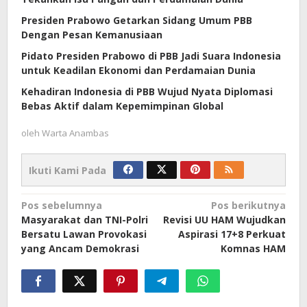
Presiden Prabowo Getarkan Sidang Umum PBB
Dengan Pesan Kemanusiaan
Pidato Presiden Prabowo di PBB Jadi Suara Indonesia
untuk Keadilan Ekonomi dan Perdamaian Dunia
Kehadiran Indonesia di PBB Wujud Nyata Diplomasi
Bebas Aktif dalam Kepemimpinan Global
oleh
Warta Anambas
Ikuti Kami Pada
Navigasi
Pos sebelumnya
Pos berikutnya
Masyarakat dan TNI-Polri
Revisi UU HAM Wujudkan
pos
Bersatu Lawan Provokasi
Aspirasi 17+8 Perkuat
yang Ancam Demokrasi
Komnas HAM