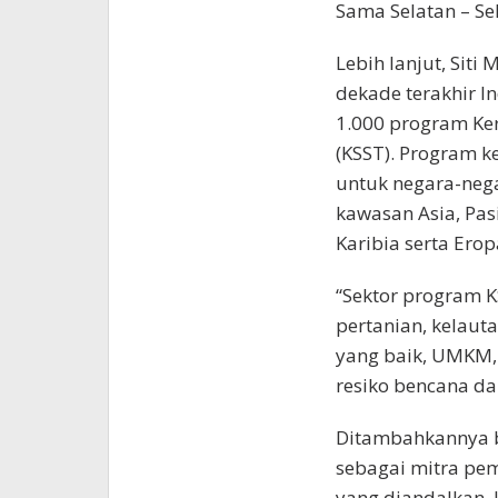
Sama Selatan – Se
Lebih lanjut, Si
dekade terakhir I
1.000 program Ker
(KSST). Program k
untuk negara-nega
kawasan Asia, Pasi
Karibia serta Ero
“Sektor program K
pertanian, kelauta
yang baik, UMKM,
resiko bencana d
Ditambahkannya b
sebagai mitra pe
yang diandalkan. 