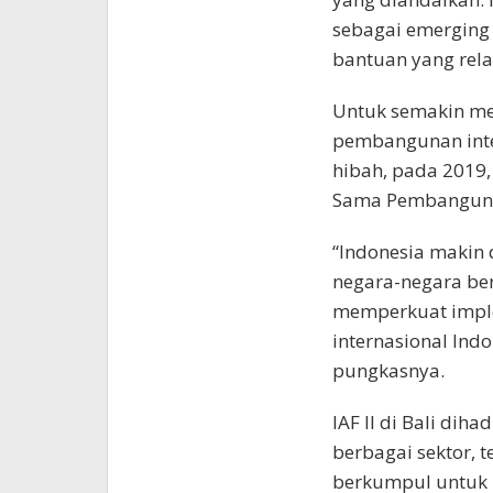
sebagai emerging
bantuan yang relat
Untuk semakin me
pembangunan inte
hibah, pada 2019
Sama Pembangunan
“Indonesia makin
negara-negara be
memperkuat impl
internasional Ind
pungkasnya.
IAF II di Bali dih
berbagai sektor, t
berkumpul untuk m