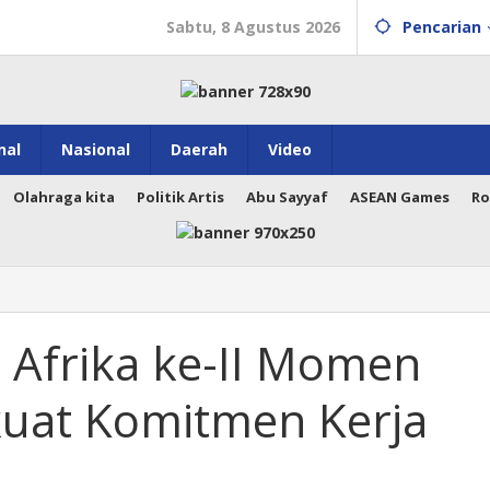
Sabtu, 8 Agustus 2026
Pencarian
nal
Nasional
Daerah
Video
Olahraga kita
Politik Artis
Abu Sayyaf
ASEAN Games
Ro
 Afrika ke-II Momen
uat Komitmen Kerja