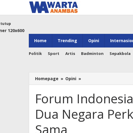
Lewati
ke
konten
tutup
Home
Trending
Opini
Internasio
Politik
Sport
Artis
Badminton
Sepakbola
Forum
Homepage
»
Opini
»
Indonesia
Afrika
Forum Indonesia
ke-
II
Dua Negara Perk
Momen
Dua
Negara
Sama
Perkuat