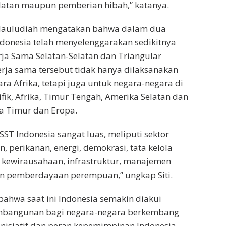
latan maupun pemberian hibah,” katanya.
ti Mauludiah mengatakan bahwa dalam dua
ndonesia telah menyelenggarakan sedikitnya
ja Sama Selatan-Selatan dan Triangular
erja sama tersebut tidak hanya dilaksanakan
ra Afrika, tetapi juga untuk negara-negara di
fik, Afrika, Timur Tengah, Amerika Selatan dan
pa Timur dan Eropa.
SST Indonesia sangat luas, meliputi sektor
n, perikanan, energi, demokrasi, tata kelola
 kewirausahaan, infrastruktur, manajemen
an pemberdayaan perempuan,” ungkap Siti.
ahwa saat ini Indonesia semakin diakui
mbangunan bagi negara-negara berkembang
Inisiatif dan peran kepemimpinan Indonesia