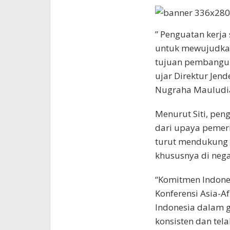
” Penguatan kerj
untuk mewujudka
tujuan pembangun
ujar Direktur Jend
Nugraha Mauludi
Menurut Siti, pen
dari upaya pemer
turut mendukung 
khususnya di neg
“Komitmen Indones
Konferensi Asia-A
Indonesia dalam ge
konsisten dan tel