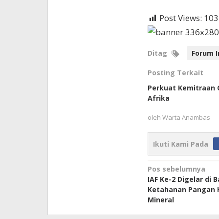
Post Views:
103
Ditag
Forum I
Posting Terkait
Perkuat Kemitraan 
Afrika
oleh
Warta Anambas
Ikuti Kami Pada
Navigasi
Pos sebelumnya
IAF Ke-2 Digelar di B
pos
Ketahanan Pangan 
Mineral