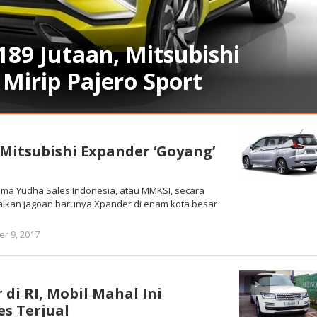
89 Jutaan, Mitsubishi
Mirip Pajero Sport
 Mitsubishi Expander ‘Goyang’
ama Yudha Sales Indonesia, atau MMKSI, secara
lkan jagoan barunya Xpander di enam kota besar
oleh
r 9, 2017
Warta
Anambas
di RI, Mobil Mahal Ini
s Terjual