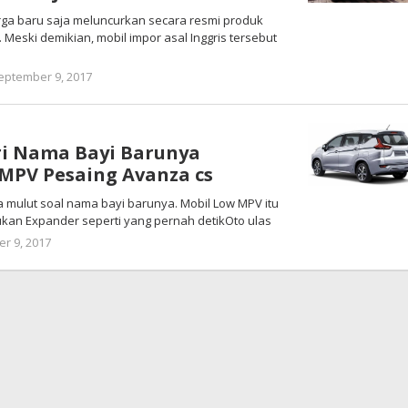
a baru saja meluncurkan secara resmi produk
 Meski demikian, mobil impor asal Inggris tersebut
oleh
eptember 9, 2017
Warta
Anambas
ri Nama Bayi Barunya
MPV Pesaing Avanza cs
a mulut soal nama bayi barunya. Mobil Low MPV itu
ukan Expander seperti yang pernah detikOto ulas
oleh
r 9, 2017
Warta
Anambas