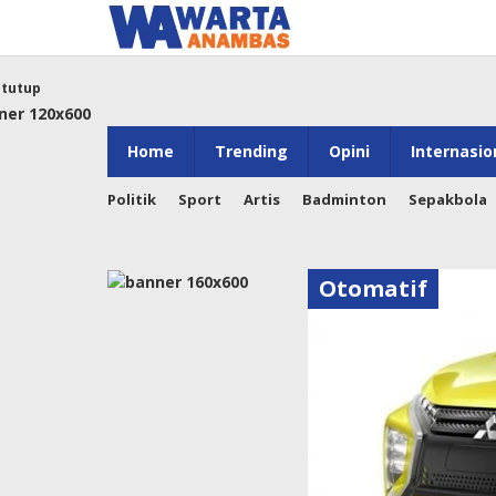
Lewati
ke
konten
tutup
Home
Trending
Opini
Internasio
Politik
Sport
Artis
Badminton
Sepakbola
Otomatif