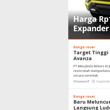
Harga Rp1
Expander 
Otomatif
Range rover
September
Target Tinggi
9,
Avanza
2017
oleh
PT Mitsubishi Motors Kr
Warta
resmi telah memperkena
Anambas
secara serentak.
Otomatif
Septembe
Range rover
Baru Meluncur 
Langsung Lude