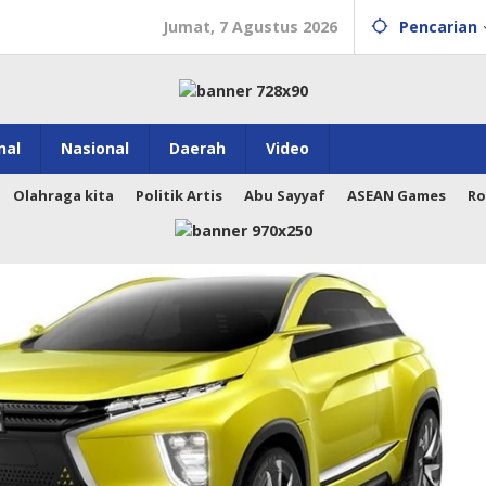
Jumat, 7 Agustus 2026
Pencarian
nal
Nasional
Daerah
Video
Olahraga kita
Politik Artis
Abu Sayyaf
ASEAN Games
Ro