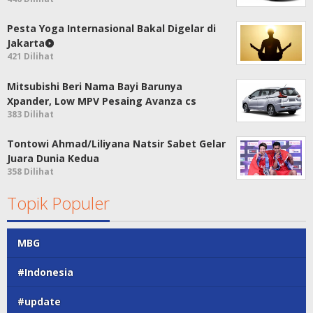
Pesta Yoga Internasional Bakal Digelar di
Jakarta
421 Dilihat
Mitsubishi Beri Nama Bayi Barunya
Xpander, Low MPV Pesaing Avanza cs
383 Dilihat
Tontowi Ahmad/Liliyana Natsir Sabet Gelar
Juara Dunia Kedua
358 Dilihat
Topik Populer
MBG
#Indonesia
#update