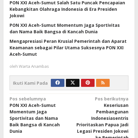
PON XXI Aceh-Sumut Salah Satu Puncak Pencapaian
Kebangkitan Olahraga Indonesia di Era Presiden
Jokowi
PON XXI Aceh-Sumut Momentum Jaga Sportivitas
dan Nama Baik Bangsa di Kancah Dunia
Mengapresiasi Peran Krusial Pemerintah dan Aparat
Keamanan sebagai Pilar Utama Suksesnya PON XXI
Aceh-Sumut
oleh
Warta Anambas
Ikuti Kami Pada
Navigasi
Pos sebelumnya
Pos berikutnya
PON XXI Aceh-Sumut
Keseriusan
pos
Momentum Jaga
Pembangunan
Sportivitas dan Nama
Indonesiasentris
Baik Bangsa di Kancah
Prioritaskan Papua Jadi
Dunia
Legasi Presiden Jokowi
ke Pemerintah