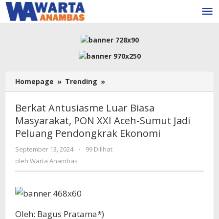
Lewati
ke
konten
Berkat
Homepage
»
Trending
»
Antusiasme
Luar
Berkat Antusiasme Luar Biasa
Biasa
Masyarakat, PON XXI Aceh-Sumut Jadi
Masyarakat,
Peluang Pendongkrak Ekonomi
PON
XXI
oleh
September 13, 2024
-
99 Dilihat
Aceh-
Warta
oleh
Warta Anambas
Sumut
Anambas
Jadi
Peluang
Pendongkrak
Ekonomi
Oleh: Bagus Pratama*)