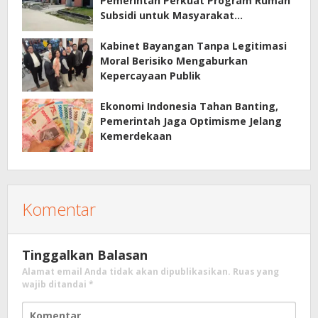
Pemerintah Perkuat Program Rumah
Subsidi untuk Masyarakat
Berpenghasilan Rendah
Kabinet Bayangan Tanpa Legitimasi
Moral Berisiko Mengaburkan
Kepercayaan Publik
Ekonomi Indonesia Tahan Banting,
Pemerintah Jaga Optimisme Jelang
Kemerdekaan
Komentar
Tinggalkan Balasan
Alamat email Anda tidak akan dipublikasikan.
Ruas yang
wajib ditandai
*