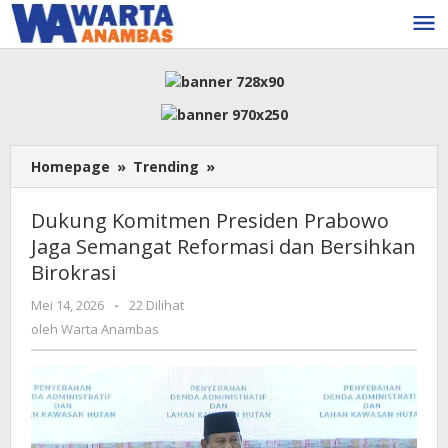
Lewati
ke
konten
Dukung
Homepage
»
Trending
»
Komitmen
Presiden
Dukung Komitmen Presiden Prabowo
Prabowo
Jaga Semangat Reformasi dan Bersihkan
Jaga
Birokrasi
Semangat
Reformasi
oleh
Mei 14, 2026
-
22 Dilihat
dan
Warta
oleh
Warta Anambas
Bersihkan
Anambas
Birokrasi