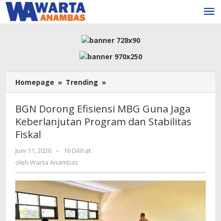
Lewati
ke
konten
BGN
Homepage
»
Trending
»
Dorong
Efisiensi
BGN Dorong Efisiensi MBG Guna Jaga
MBG
Keberlanjutan Program dan Stabilitas
Guna
Fiskal
Jaga
Keberlanjutan
oleh
Juni 11, 2026
-
16 Dilihat
Program
Warta
oleh
Warta Anambas
dan
Anambas
Stabilitas
Fiskal