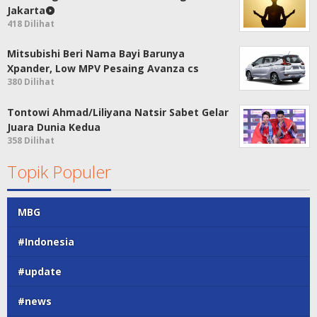
Jakarta
418 Dilihat
Mitsubishi Beri Nama Bayi Barunya
Xpander, Low MPV Pesaing Avanza cs
380 Dilihat
Tontowi Ahmad/Liliyana Natsir Sabet Gelar
Juara Dunia Kedua
358 Dilihat
Topik Populer
MBG
#Indonesia
#update
#news