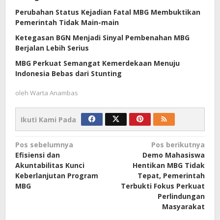
Perubahan Status Kejadian Fatal MBG Membuktikan
Pemerintah Tidak Main-main
Ketegasan BGN Menjadi Sinyal Pembenahan MBG
Berjalan Lebih Serius
MBG Perkuat Semangat Kemerdekaan Menuju
Indonesia Bebas dari Stunting
oleh
Warta Anambas
Ikuti Kami Pada
Navigasi
Pos sebelumnya
Pos berikutnya
Efisiensi dan
Demo Mahasiswa
pos
Akuntabilitas Kunci
Hentikan MBG Tidak
Keberlanjutan Program
Tepat, Pemerintah
MBG
Terbukti Fokus Perkuat
Perlindungan
Masyarakat